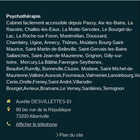
Psychothérapie
.
Cabinet facilement accessible depuis Passy, Aix-les-Bains, La
Ravoire, Challes-les-Eaux, La Motte-Servolex, Le Bourget-du-
Lac, La Roche-sur-Foron, Montmélian, Doussard,
Chambéry, Ugine, Annecy, Thônes, Moûtiers Bourg-Saint-
Maurice, Saint-Martin-de-Belleville, Saint-Gervais-les-Bains
Sallanches, Saint-Jean-de-Maurienne, Grignon, Gilly-sur-
Isère, Mercury,La Bâthie,Faverges-Seythenex,
Beaufort,Rumilly, Bonneville,Cluses. Modane, Saint-Michel-de-
Maurienne,Valloire,Aussois,Fourneaux,Valmeinier,Lanslebourg,Va
Cenis,Orelle,Freney,Saint André,Villarodin-
Bourget,Avrieux,Bramans,Le Verney,Sardières,Termignon
Aurélie DESVILLETTES-EI
88 bis rue de la République
73200
Albertville
Afficher le téléphone
Plan du site