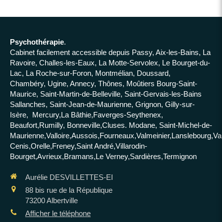
Psychothérapie
.
Cabinet facilement accessible depuis Passy, Aix-les-Bains, La
Ravoire, Challes-les-Eaux, La Motte-Servolex, Le Bourget-du-
Lac, La Roche-sur-Foron, Montmélian, Doussard,
Chambéry, Ugine, Annecy, Thônes, Moûtiers Bourg-Saint-
Maurice, Saint-Martin-de-Belleville, Saint-Gervais-les-Bains
Sallanches, Saint-Jean-de-Maurienne, Grignon, Gilly-sur-
Isère, Mercury,La Bâthie,Faverges-Seythenex,
Beaufort,Rumilly, Bonneville,Cluses. Modane, Saint-Michel-de-
Maurienne,Valloire,Aussois,Fourneaux,Valmeinier,Lanslebourg,Va
Cenis,Orelle,Freney,Saint André,Villarodin-
Bourget,Avrieux,Bramans,Le Verney,Sardières,Termignon
Aurélie DESVILLETTES-EI
88 bis rue de la République
73200
Albertville
Afficher le téléphone