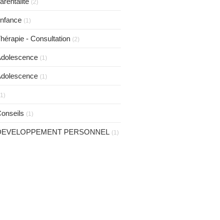
arentalité
(2)
nfance
(1)
hérapie - Consultation
(2)
dolescence
(1)
dolescence
(1)
(1)
onseils
(1)
DEVELOPPEMENT PERSONNEL
(1)