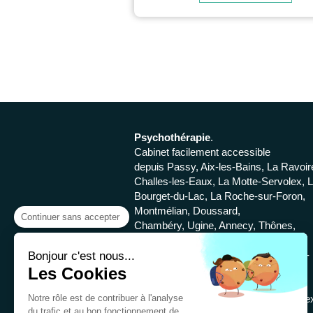
Psychothérapie
.
Cabinet facilement accessible
depuis Passy, Aix-les-Bains, La Ravoir
Challes-les-Eaux, La Motte-Servolex, 
Bourget-du-Lac, La Roche-sur-Foron,
Montmélian, Doussard,
Continuer sans accepter
Chambéry, Ugine, Annecy, Thônes,
Moûtiers Bourg-Saint-Maurice, Saint-
Martin-de-Belleville, Saint-Gervais-les-
Bonjour c'est nous...
Bains Sallanches, Saint-Jean-de-
Les Cookies
Maurienne, Grignon, Gilly-sur-Isère,
Notre rôle est de contribuer à l'analyse
Mercury,La Bâthie,Faverges-Seythene
du trafic et au bon fonctionnement de