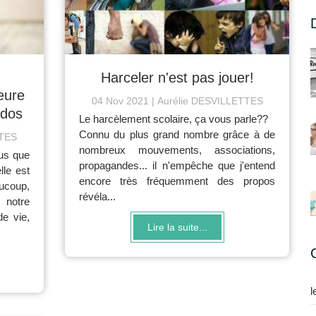
Harceler n'est pas jouer!
eure
04 Nov 2021
Aurélie DESVILLETTES
ados
Le harcèlement scolaire, ça vous parle??
Connu du plus grand nombre grâce à de
TTES
nombreux mouvements, associations,
us que
propagandes... il n'empêche que j'entend
lle est
encore très fréquemment des propos
ucoup,
révéla...
 notre
de vie,
Lire la suite...
l