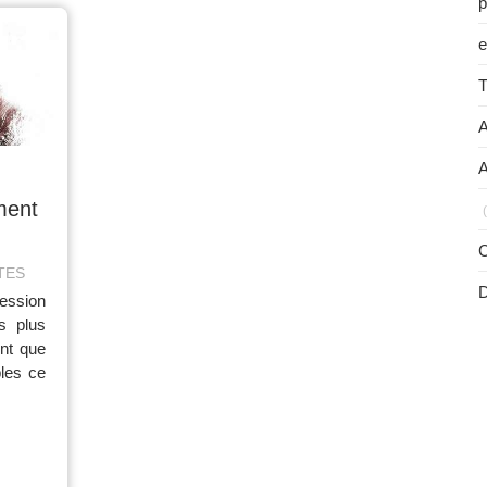
p
e
T
A
A
ment
C
TTES
ession
s plus
int que
bles ce