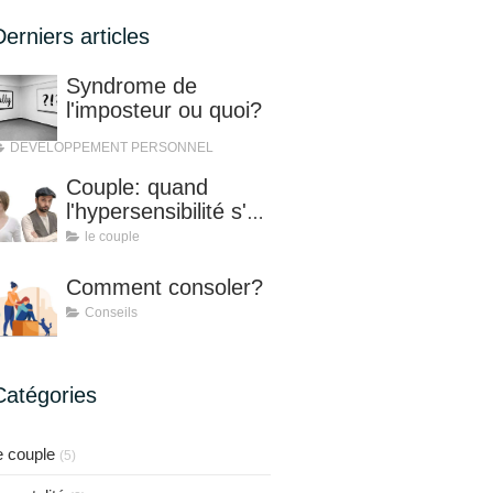
Derniers articles
Syndrome de
l'imposteur ou quoi?
DEVELOPPEMENT PERSONNEL
Couple: quand
l'hypersensibilité s'en
mêle!
le couple
Comment consoler?
Conseils
Catégories
e couple
(5)