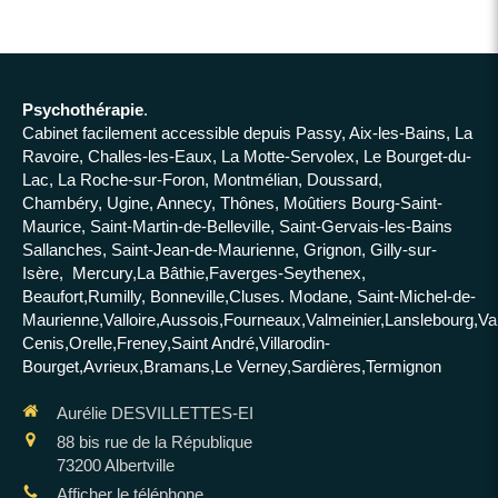
Psychothérapie
.
Cabinet facilement accessible depuis Passy, Aix-les-Bains, La
Ravoire, Challes-les-Eaux, La Motte-Servolex, Le Bourget-du-
Lac, La Roche-sur-Foron, Montmélian, Doussard,
Chambéry, Ugine, Annecy, Thônes, Moûtiers Bourg-Saint-
Maurice, Saint-Martin-de-Belleville, Saint-Gervais-les-Bains
Sallanches, Saint-Jean-de-Maurienne, Grignon, Gilly-sur-
Isère, Mercury,La Bâthie,Faverges-Seythenex,
Beaufort,Rumilly, Bonneville,Cluses. Modane, Saint-Michel-de-
Maurienne,Valloire,Aussois,Fourneaux,Valmeinier,Lanslebourg,Va
Cenis,Orelle,Freney,Saint André,Villarodin-
Bourget,Avrieux,Bramans,Le Verney,Sardières,Termignon
Aurélie DESVILLETTES-EI
88 bis rue de la République
73200
Albertville
Afficher le téléphone