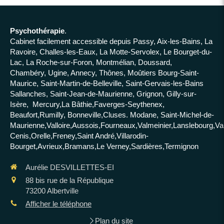
Psychothérapie
.
Cabinet facilement accessible depuis Passy, Aix-les-Bains, La
Ravoire, Challes-les-Eaux, La Motte-Servolex, Le Bourget-du-
Lac, La Roche-sur-Foron, Montmélian, Doussard,
Chambéry, Ugine, Annecy, Thônes, Moûtiers Bourg-Saint-
Maurice, Saint-Martin-de-Belleville, Saint-Gervais-les-Bains
Sallanches, Saint-Jean-de-Maurienne, Grignon, Gilly-sur-
Isère, Mercury,La Bâthie,Faverges-Seythenex,
Beaufort,Rumilly, Bonneville,Cluses. Modane, Saint-Michel-de-
Maurienne,Valloire,Aussois,Fourneaux,Valmeinier,Lanslebourg,Va
Cenis,Orelle,Freney,Saint André,Villarodin-
Bourget,Avrieux,Bramans,Le Verney,Sardières,Termignon
Aurélie DESVILLETTES-EI
88 bis rue de la République
73200
Albertville
Afficher le téléphone
Plan du site