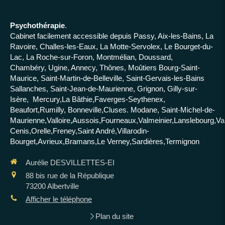
Psychothérapie
.
Cabinet facilement accessible depuis Passy, Aix-les-Bains, La
Ravoire, Challes-les-Eaux, La Motte-Servolex, Le Bourget-du-
Lac, La Roche-sur-Foron, Montmélian, Doussard,
Chambéry, Ugine, Annecy, Thônes, Moûtiers Bourg-Saint-
Maurice, Saint-Martin-de-Belleville, Saint-Gervais-les-Bains
Sallanches, Saint-Jean-de-Maurienne, Grignon, Gilly-sur-
Isère, Mercury,La Bâthie,Faverges-Seythenex,
Beaufort,Rumilly, Bonneville,Cluses. Modane, Saint-Michel-de-
Maurienne,Valloire,Aussois,Fourneaux,Valmeinier,Lanslebourg,Va
Cenis,Orelle,Freney,Saint André,Villarodin-
Bourget,Avrieux,Bramans,Le Verney,Sardières,Termignon
Aurélie DESVILLETTES-EI
88 bis rue de la République
73200
Albertville
Afficher le téléphone
Plan du site