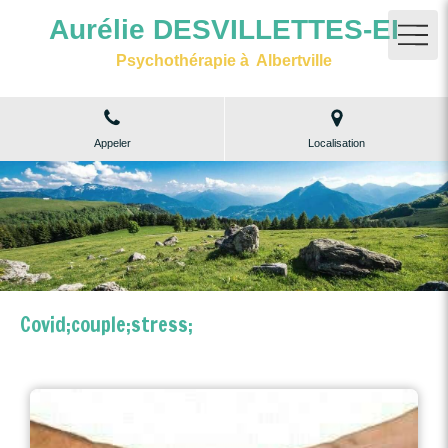
Aurélie DESVILLETTES-EI
Psychothérapie à Albertville
Appeler
Localisation
Covid;couple;stress;