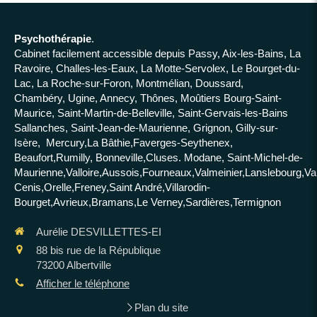
Psychothérapie
.
Cabinet facilement accessible depuis Passy, Aix-les-Bains, La
Ravoire, Challes-les-Eaux, La Motte-Servolex, Le Bourget-du-
Lac, La Roche-sur-Foron, Montmélian, Doussard,
Chambéry, Ugine, Annecy, Thônes, Moûtiers Bourg-Saint-
Maurice, Saint-Martin-de-Belleville, Saint-Gervais-les-Bains
Sallanches, Saint-Jean-de-Maurienne, Grignon, Gilly-sur-
Isère, Mercury,La Bâthie,Faverges-Seythenex,
Beaufort,Rumilly, Bonneville,Cluses. Modane, Saint-Michel-de-
Maurienne,Valloire,Aussois,Fourneaux,Valmeinier,Lanslebourg,Va
Cenis,Orelle,Freney,Saint André,Villarodin-
Bourget,Avrieux,Bramans,Le Verney,Sardières,Termignon
Aurélie DESVILLETTES-EI
88 bis rue de la République
73200
Albertville
Afficher le téléphone
Plan du site