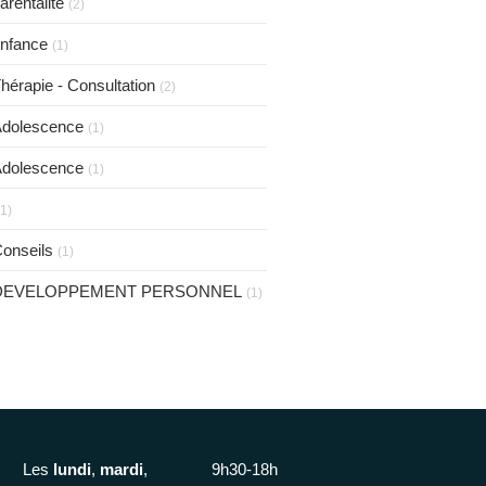
arentalité
(2)
nfance
(1)
hérapie - Consultation
(2)
dolescence
(1)
dolescence
(1)
(1)
onseils
(1)
DEVELOPPEMENT PERSONNEL
(1)
Les
lundi
,
mardi
,
9h30-18h