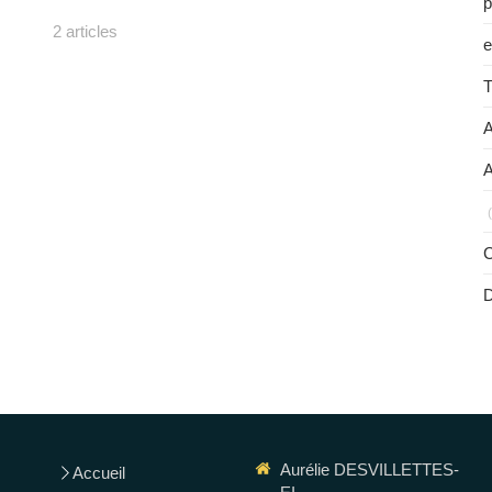
p
2 articles
e
T
A
A
C
Aurélie DESVILLETTES-
Accueil