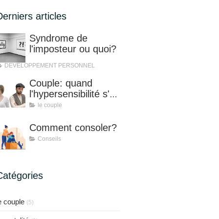
Derniers articles
Syndrome de
l'imposteur ou quoi?
DEVELOPPEMENT PERSONNEL
Couple: quand
l'hypersensibilité s'en
mêle!
le couple
Comment consoler?
Conseils
Catégories
e couple
(5)