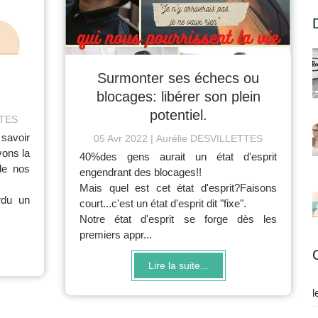
Surmonter ses échecs ou
blocages: libérer son plein
potentiel.
TTES
savoir
05 Avr 2022
Aurélie DESVILLETTES
vons la
40%des gens aurait un état d'esprit
de nos
engendrant des blocages!!
Mais quel est cet état d'esprit?Faisons
rdu un
court...c'est un état d'esprit dit "fixe".
Notre état d'esprit se forge dès les
premiers appr...
Lire la suite...
l