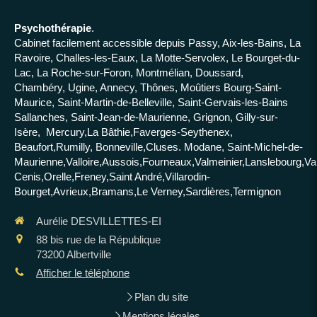
Psychothérapie
.
Cabinet facilement accessible depuis Passy, Aix-les-Bains, La
Ravoire, Challes-les-Eaux, La Motte-Servolex, Le Bourget-du-
Lac, La Roche-sur-Foron, Montmélian, Doussard,
Chambéry, Ugine, Annecy, Thônes, Moûtiers Bourg-Saint-
Maurice, Saint-Martin-de-Belleville, Saint-Gervais-les-Bains
Sallanches, Saint-Jean-de-Maurienne, Grignon, Gilly-sur-
Isère, Mercury,La Bâthie,Faverges-Seythenex,
Beaufort,Rumilly, Bonneville,Cluses. Modane, Saint-Michel-de-
Maurienne,Valloire,Aussois,Fourneaux,Valmeinier,Lanslebourg,Va
Cenis,Orelle,Freney,Saint André,Villarodin-
Bourget,Avrieux,Bramans,Le Verney,Sardières,Termignon
Aurélie DESVILLETTES-EI
88 bis rue de la République
73200
Albertville
Afficher le téléphone
Plan du site
Mentions légales