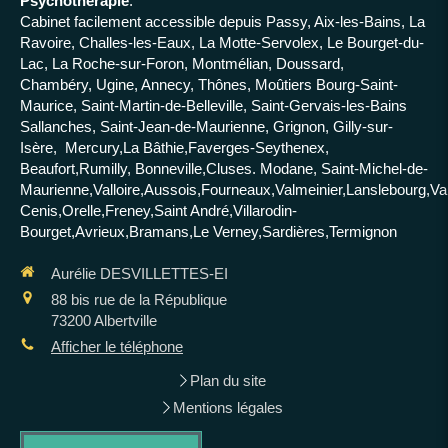
Psychothérapie
.
Cabinet facilement accessible depuis Passy, Aix-les-Bains, La
Ravoire, Challes-les-Eaux, La Motte-Servolex, Le Bourget-du-
Lac, La Roche-sur-Foron, Montmélian, Doussard,
Chambéry, Ugine, Annecy, Thônes, Moûtiers Bourg-Saint-
Maurice, Saint-Martin-de-Belleville, Saint-Gervais-les-Bains
Sallanches, Saint-Jean-de-Maurienne, Grignon, Gilly-sur-
Isère, Mercury,La Bâthie,Faverges-Seythenex,
Beaufort,Rumilly, Bonneville,Cluses. Modane, Saint-Michel-de-
Maurienne,Valloire,Aussois,Fourneaux,Valmeinier,Lanslebourg,Va
Cenis,Orelle,Freney,Saint André,Villarodin-
Bourget,Avrieux,Bramans,Le Verney,Sardières,Termignon
Aurélie DESVILLETTES-EI
88 bis rue de la République
73200
Albertville
Afficher le téléphone
Plan du site
Mentions légales