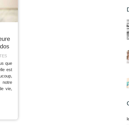
eure
ados
TTES
us que
lle est
ucoup,
 notre
de vie,
l