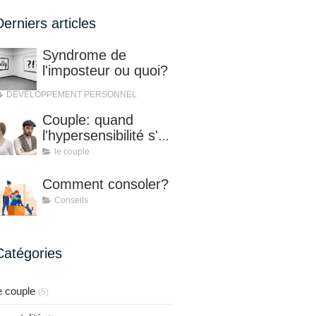
Derniers articles
Syndrome de
l'imposteur ou quoi?
DEVELOPPEMENT PERSONNEL
Couple: quand
l'hypersensibilité s'en
mêle!
le couple
Comment consoler?
Conseils
Catégories
e couple
(5)