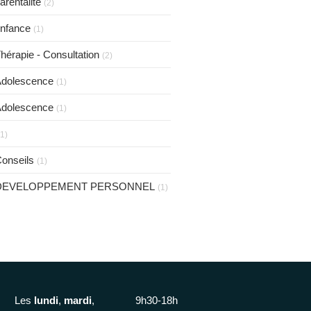
arentalité
(2)
nfance
(1)
hérapie - Consultation
(2)
dolescence
(1)
dolescence
(1)
(1)
onseils
(1)
DEVELOPPEMENT PERSONNEL
(1)
Les
lundi
,
mardi
,
9h30-18h