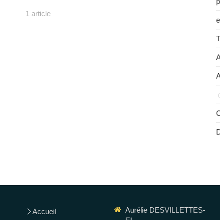
p
1 article
e
T
A
A
C
Aurélie DESVILLETTES-
Accueil