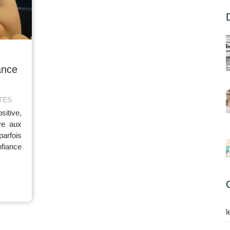
ance
TES
itive,
ive aux
parfois
fiance
l