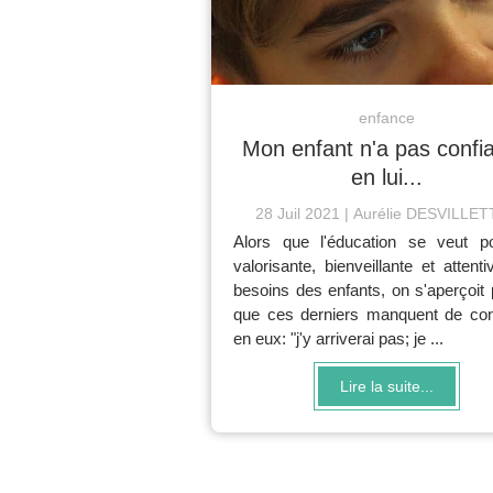
enfance
Mon enfant n'a pas confi
en lui...
28 Juil 2021
Aurélie DESVILLET
Alors que l'éducation se veut pos
valorisante, bienveillante et attent
besoins des enfants, on s'aperçoit 
que ces derniers manquent de con
en eux: "j'y arriverai pas; je ...
Lire la suite...