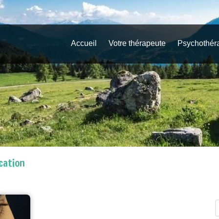
Accueil
Votre thérapeute
Psychothér
cation
R