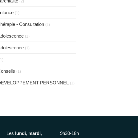
arentalité
(2)
nfance
(1)
hérapie - Consultation
(2)
dolescence
(1)
dolescence
(1)
(1)
onseils
(1)
DEVELOPPEMENT PERSONNEL
(1)
Les
lundi
,
mardi
,
9h30-18h