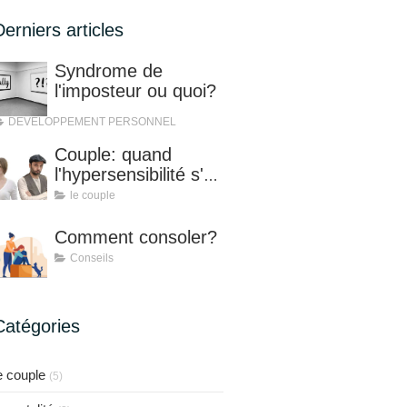
Derniers articles
Syndrome de
l'imposteur ou quoi?
DEVELOPPEMENT PERSONNEL
Couple: quand
l'hypersensibilité s'en
mêle!
le couple
Comment consoler?
Conseils
Catégories
e couple
(5)