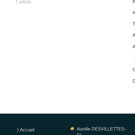
p
1 article
e
T
A
A
C
Aurélie DESVILLETTES-
Accueil