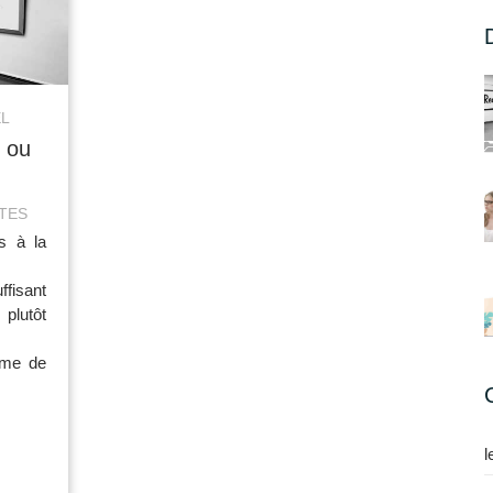
L
 ou
TTES
s à la
ffisant
lutôt
ome de
l