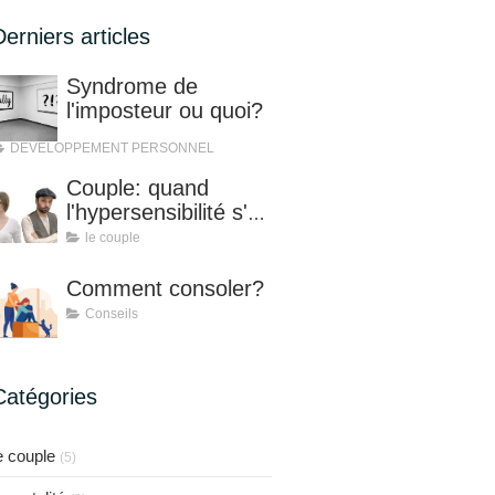
Derniers articles
Syndrome de
l'imposteur ou quoi?
DEVELOPPEMENT PERSONNEL
Couple: quand
l'hypersensibilité s'en
mêle!
le couple
Comment consoler?
Conseils
Catégories
e couple
(5)