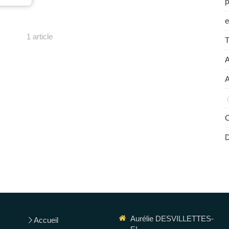
p
e
1 article
T
A
A
C
Aurélie DESVILLETTES-
Accueil