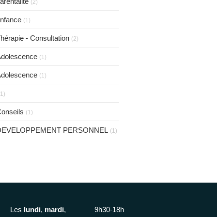
arentalité
(2)
nfance
(1)
hérapie - Consultation
(2)
dolescence
(1)
dolescence
(1)
(1)
onseils
(1)
DEVELOPPEMENT PERSONNEL
(1)
Les
lundi
,
mardi
,
9h30-18h